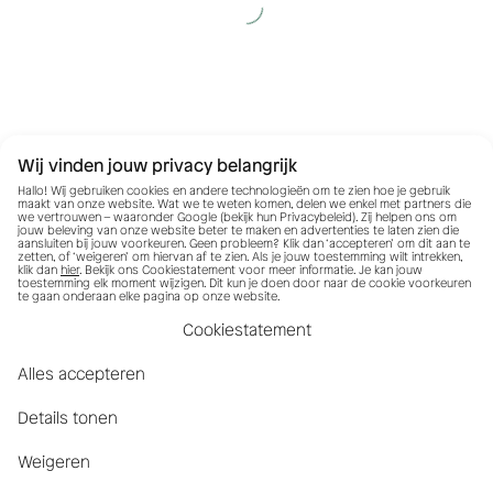
Wij vinden jouw privacy belangrijk
Hallo! Wij gebruiken cookies en andere technologieën om te zien hoe je gebruik
maakt van onze website. Wat we te weten komen, delen we enkel met partners die
we vertrouwen – waaronder Google (bekijk hun
Privacybeleid
). Zij helpen ons om
jouw beleving van onze website beter te maken en advertenties te laten zien die
aansluiten bij jouw voorkeuren. Geen probleem? Klik dan ‘accepteren’ om dit aan te
zetten, of ‘weigeren’ om hiervan af te zien. Als je jouw toestemming wilt intrekken,
klik dan
hier
. Bekijk ons Cookiestatement voor meer informatie. Je kan jouw
toestemming elk moment wijzigen. Dit kun je doen door naar de cookie voorkeuren
te gaan onderaan elke pagina op onze website.
Cookiestatement
Alles accepteren
Details tonen
Weigeren