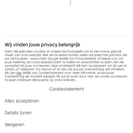
Wij vinden jouw privacy belangrijk
Hallo! Wij gebruiken cookies en andere technologieën om te zien hoe je gebruik
maakt van onze website. Wat we te weten komen, delen we enkel met partners die
we vertrouwen – waaronder Google (bekijk hun
Privacybeleid
). Zij helpen ons om
jouw beleving van onze website beter te maken en advertenties te laten zien die
aansluiten bij jouw voorkeuren. Geen probleem? Klik dan ‘accepteren’ om dit aan te
zetten, of ‘weigeren’ om hiervan af te zien. Als je jouw toestemming wilt intrekken,
klik dan
hier
. Bekijk ons Cookiestatement voor meer informatie. Je kan jouw
toestemming elk moment wijzigen. Dit kun je doen door naar de cookie voorkeuren
te gaan onderaan elke pagina op onze website.
Cookiestatement
Alles accepteren
Details tonen
Weigeren