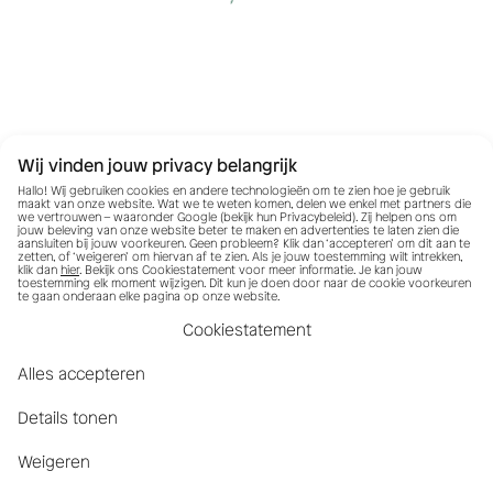
Wij vinden jouw privacy belangrijk
Hallo! Wij gebruiken cookies en andere technologieën om te zien hoe je gebruik
maakt van onze website. Wat we te weten komen, delen we enkel met partners die
we vertrouwen – waaronder Google (bekijk hun
Privacybeleid
). Zij helpen ons om
jouw beleving van onze website beter te maken en advertenties te laten zien die
aansluiten bij jouw voorkeuren. Geen probleem? Klik dan ‘accepteren’ om dit aan te
zetten, of ‘weigeren’ om hiervan af te zien. Als je jouw toestemming wilt intrekken,
klik dan
hier
. Bekijk ons Cookiestatement voor meer informatie. Je kan jouw
toestemming elk moment wijzigen. Dit kun je doen door naar de cookie voorkeuren
te gaan onderaan elke pagina op onze website.
Cookiestatement
Alles accepteren
Details tonen
Weigeren