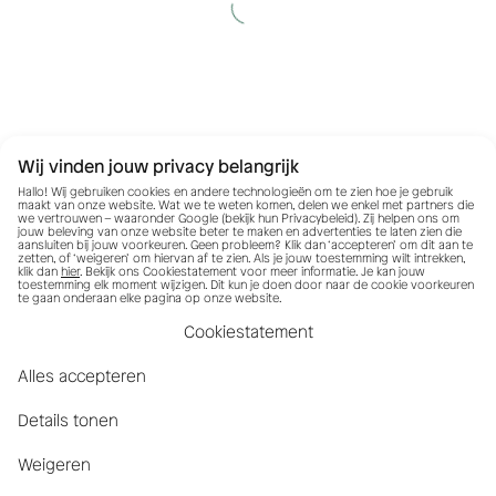
Wij vinden jouw privacy belangrijk
Hallo! Wij gebruiken cookies en andere technologieën om te zien hoe je gebruik
maakt van onze website. Wat we te weten komen, delen we enkel met partners die
we vertrouwen – waaronder Google (bekijk hun
Privacybeleid
). Zij helpen ons om
jouw beleving van onze website beter te maken en advertenties te laten zien die
aansluiten bij jouw voorkeuren. Geen probleem? Klik dan ‘accepteren’ om dit aan te
zetten, of ‘weigeren’ om hiervan af te zien. Als je jouw toestemming wilt intrekken,
klik dan
hier
. Bekijk ons Cookiestatement voor meer informatie. Je kan jouw
toestemming elk moment wijzigen. Dit kun je doen door naar de cookie voorkeuren
te gaan onderaan elke pagina op onze website.
Cookiestatement
Alles accepteren
Details tonen
Weigeren