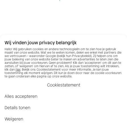
Wij vinden jouw privacy belangrijk
Hallo! Wij gebruiken cookies en andere technologieën om te zien hoe je gebruik
maakt van onze website. Wat we te weten komen, delen we enkel met partners die
we vertrouwen – waaronder Google (bekijk hun
Privacybeleid
). Zij helpen ons om
jouw beleving van onze website beter te maken en advertenties te laten zien die
aansluiten bij jouw voorkeuren. Geen probleem? Klik dan ‘accepteren’ om dit aan te
zetten, of ‘weigeren’ om hiervan af te zien. Als je jouw toestemming wilt intrekken,
klik dan
hier
. Bekijk ons Cookiestatement voor meer informatie. Je kan jouw
toestemming elk moment wijzigen. Dit kun je doen door naar de cookie voorkeuren
te gaan onderaan elke pagina op onze website.
Cookiestatement
Alles accepteren
Details tonen
Weigeren