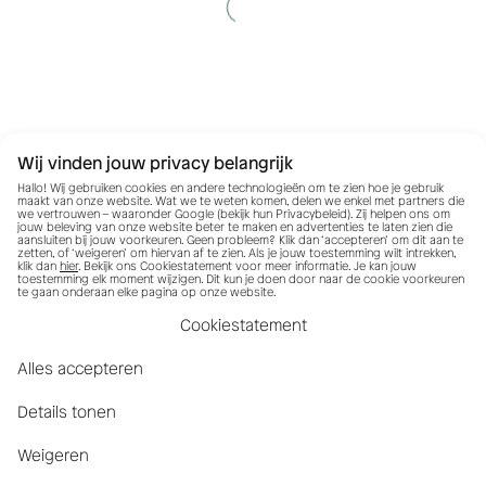
Wij vinden jouw privacy belangrijk
Hallo! Wij gebruiken cookies en andere technologieën om te zien hoe je gebruik
maakt van onze website. Wat we te weten komen, delen we enkel met partners die
we vertrouwen – waaronder Google (bekijk hun
Privacybeleid
). Zij helpen ons om
jouw beleving van onze website beter te maken en advertenties te laten zien die
aansluiten bij jouw voorkeuren. Geen probleem? Klik dan ‘accepteren’ om dit aan te
zetten, of ‘weigeren’ om hiervan af te zien. Als je jouw toestemming wilt intrekken,
klik dan
hier
. Bekijk ons Cookiestatement voor meer informatie. Je kan jouw
toestemming elk moment wijzigen. Dit kun je doen door naar de cookie voorkeuren
te gaan onderaan elke pagina op onze website.
Cookiestatement
Alles accepteren
Details tonen
Weigeren