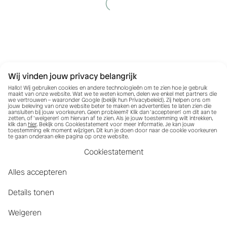
Wij vinden jouw privacy belangrijk
Hallo! Wij gebruiken cookies en andere technologieën om te zien hoe je gebruik
maakt van onze website. Wat we te weten komen, delen we enkel met partners die
we vertrouwen – waaronder Google (bekijk hun
Privacybeleid
). Zij helpen ons om
jouw beleving van onze website beter te maken en advertenties te laten zien die
aansluiten bij jouw voorkeuren. Geen probleem? Klik dan ‘accepteren’ om dit aan te
zetten, of ‘weigeren’ om hiervan af te zien. Als je jouw toestemming wilt intrekken,
klik dan
hier
. Bekijk ons Cookiestatement voor meer informatie. Je kan jouw
toestemming elk moment wijzigen. Dit kun je doen door naar de cookie voorkeuren
te gaan onderaan elke pagina op onze website.
Cookiestatement
Alles accepteren
Details tonen
Weigeren