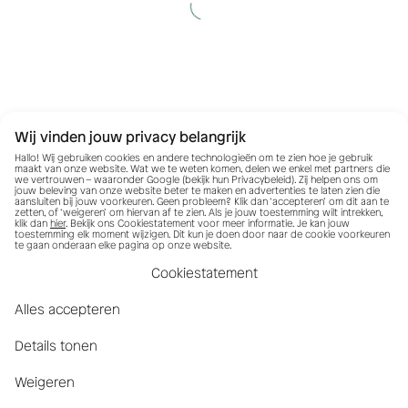
Wij vinden jouw privacy belangrijk
Hallo! Wij gebruiken cookies en andere technologieën om te zien hoe je gebruik
maakt van onze website. Wat we te weten komen, delen we enkel met partners die
we vertrouwen – waaronder Google (bekijk hun
Privacybeleid
). Zij helpen ons om
jouw beleving van onze website beter te maken en advertenties te laten zien die
aansluiten bij jouw voorkeuren. Geen probleem? Klik dan ‘accepteren’ om dit aan te
zetten, of ‘weigeren’ om hiervan af te zien. Als je jouw toestemming wilt intrekken,
klik dan
hier
. Bekijk ons Cookiestatement voor meer informatie. Je kan jouw
toestemming elk moment wijzigen. Dit kun je doen door naar de cookie voorkeuren
te gaan onderaan elke pagina op onze website.
Cookiestatement
Alles accepteren
Details tonen
Weigeren