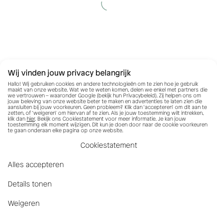
Wij vinden jouw privacy belangrijk
Hallo! Wij gebruiken cookies en andere technologieën om te zien hoe je gebruik
maakt van onze website. Wat we te weten komen, delen we enkel met partners die
we vertrouwen – waaronder Google (bekijk hun
Privacybeleid
). Zij helpen ons om
jouw beleving van onze website beter te maken en advertenties te laten zien die
aansluiten bij jouw voorkeuren. Geen probleem? Klik dan ‘accepteren’ om dit aan te
zetten, of ‘weigeren’ om hiervan af te zien. Als je jouw toestemming wilt intrekken,
klik dan
hier
. Bekijk ons Cookiestatement voor meer informatie. Je kan jouw
toestemming elk moment wijzigen. Dit kun je doen door naar de cookie voorkeuren
te gaan onderaan elke pagina op onze website.
Cookiestatement
Alles accepteren
Details tonen
Weigeren