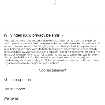
Wij vinden jouw privacy belangrijk
Hallo! Wij gebruiken cookies en andere technologieën om te zien hoe je gebruik
maakt van onze website. Wat we te weten komen, delen we enkel met partners die
we vertrouwen – waaronder Google (bekijk hun
Privacybeleid
). Zij helpen ons om
jouw beleving van onze website beter te maken en advertenties te laten zien die
aansluiten bij jouw voorkeuren. Geen probleem? Klik dan ‘accepteren’ om dit aan te
zetten, of ‘weigeren’ om hiervan af te zien. Als je jouw toestemming wilt intrekken,
klik dan
hier
. Bekijk ons Cookiestatement voor meer informatie. Je kan jouw
toestemming elk moment wijzigen. Dit kun je doen door naar de cookie voorkeuren
te gaan onderaan elke pagina op onze website.
Cookiestatement
Alles accepteren
Details tonen
Weigeren