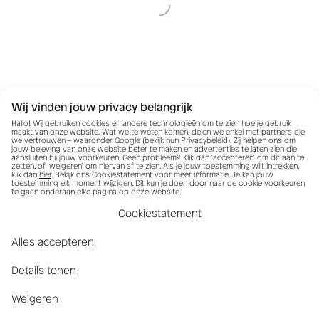
Wij vinden jouw privacy belangrijk
Hallo! Wij gebruiken cookies en andere technologieën om te zien hoe je gebruik
maakt van onze website. Wat we te weten komen, delen we enkel met partners die
we vertrouwen – waaronder Google (bekijk hun
Privacybeleid
). Zij helpen ons om
jouw beleving van onze website beter te maken en advertenties te laten zien die
aansluiten bij jouw voorkeuren. Geen probleem? Klik dan ‘accepteren’ om dit aan te
zetten, of ‘weigeren’ om hiervan af te zien. Als je jouw toestemming wilt intrekken,
klik dan
hier
. Bekijk ons Cookiestatement voor meer informatie. Je kan jouw
toestemming elk moment wijzigen. Dit kun je doen door naar de cookie voorkeuren
te gaan onderaan elke pagina op onze website.
Cookiestatement
Alles accepteren
Details tonen
Weigeren