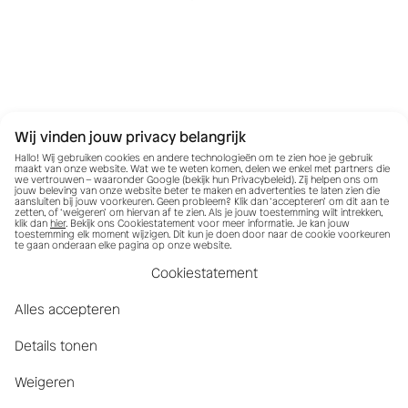
Wij vinden jouw privacy belangrijk
Hallo! Wij gebruiken cookies en andere technologieën om te zien hoe je gebruik
maakt van onze website. Wat we te weten komen, delen we enkel met partners die
we vertrouwen – waaronder Google (bekijk hun
Privacybeleid
). Zij helpen ons om
jouw beleving van onze website beter te maken en advertenties te laten zien die
aansluiten bij jouw voorkeuren. Geen probleem? Klik dan ‘accepteren’ om dit aan te
zetten, of ‘weigeren’ om hiervan af te zien. Als je jouw toestemming wilt intrekken,
klik dan
hier
. Bekijk ons Cookiestatement voor meer informatie. Je kan jouw
toestemming elk moment wijzigen. Dit kun je doen door naar de cookie voorkeuren
te gaan onderaan elke pagina op onze website.
Cookiestatement
Alles accepteren
Details tonen
Weigeren