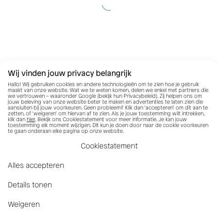
Wij vinden jouw privacy belangrijk
Hallo! Wij gebruiken cookies en andere technologieën om te zien hoe je gebruik
maakt van onze website. Wat we te weten komen, delen we enkel met partners die
we vertrouwen – waaronder Google (bekijk hun
Privacybeleid
). Zij helpen ons om
jouw beleving van onze website beter te maken en advertenties te laten zien die
aansluiten bij jouw voorkeuren. Geen probleem? Klik dan ‘accepteren’ om dit aan te
zetten, of ‘weigeren’ om hiervan af te zien. Als je jouw toestemming wilt intrekken,
klik dan
hier
. Bekijk ons Cookiestatement voor meer informatie. Je kan jouw
toestemming elk moment wijzigen. Dit kun je doen door naar de cookie voorkeuren
te gaan onderaan elke pagina op onze website.
Cookiestatement
Alles accepteren
Details tonen
Weigeren