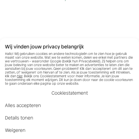
Wij vinden jouw privacy belangrijk
Hallo! Wij gebruiken cookies en andere technologieën om te zien hoe je gebruik
maakt van onze website. Wat we te weten komen, delen we enkel met partners die
we vertrouwen – waaronder Google (bekijk hun
Privacybeleid
). Zij helpen ons om
jouw beleving van onze website beter te maken en advertenties te laten zien die
aansluiten bij jouw voorkeuren. Geen probleem? Klik dan ‘accepteren’ om dit aan te
zetten, of ‘weigeren’ om hiervan af te zien. Als je jouw toestemming wilt intrekken,
klik dan
hier
. Bekijk ons Cookiestatement voor meer informatie. Je kan jouw
toestemming elk moment wijzigen. Dit kun je doen door naar de cookie voorkeuren
te gaan onderaan elke pagina op onze website.
Cookiestatement
Alles accepteren
Details tonen
Weigeren