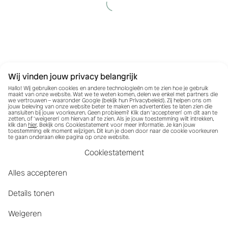
Wij vinden jouw privacy belangrijk
Hallo! Wij gebruiken cookies en andere technologieën om te zien hoe je gebruik
maakt van onze website. Wat we te weten komen, delen we enkel met partners die
we vertrouwen – waaronder Google (bekijk hun
Privacybeleid
). Zij helpen ons om
jouw beleving van onze website beter te maken en advertenties te laten zien die
aansluiten bij jouw voorkeuren. Geen probleem? Klik dan ‘accepteren’ om dit aan te
zetten, of ‘weigeren’ om hiervan af te zien. Als je jouw toestemming wilt intrekken,
klik dan
hier
. Bekijk ons Cookiestatement voor meer informatie. Je kan jouw
toestemming elk moment wijzigen. Dit kun je doen door naar de cookie voorkeuren
te gaan onderaan elke pagina op onze website.
Cookiestatement
Alles accepteren
Details tonen
Weigeren