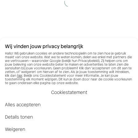
Wij vinden jouw privacy belangrijk
Hallo! Wij gebruiken cookies en andere technologieën om te zien hoe je gebruik
maakt van onze website. Wat we te weten komen, delen we enkel met partners die
we vertrouwen – waaronder Google (bekijk hun
Privacybeleid
). Zij helpen ons om
jouw beleving van onze website beter te maken en advertenties te laten zien die
aansluiten bij jouw voorkeuren. Geen probleem? Klik dan ‘accepteren’ om dit aan te
zetten, of ‘weigeren’ om hiervan af te zien. Als je jouw toestemming wilt intrekken,
klik dan
hier
. Bekijk ons Cookiestatement voor meer informatie. Je kan jouw
toestemming elk moment wijzigen. Dit kun je doen door naar de cookie voorkeuren
te gaan onderaan elke pagina op onze website.
Cookiestatement
Alles accepteren
Details tonen
Weigeren