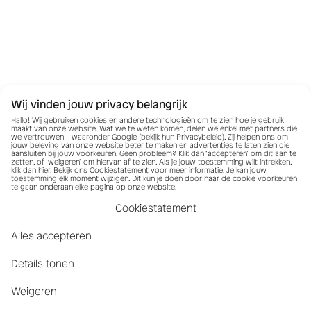
Wij vinden jouw privacy belangrijk
Hallo! Wij gebruiken cookies en andere technologieën om te zien hoe je gebruik
maakt van onze website. Wat we te weten komen, delen we enkel met partners die
we vertrouwen – waaronder Google (bekijk hun
Privacybeleid
). Zij helpen ons om
jouw beleving van onze website beter te maken en advertenties te laten zien die
aansluiten bij jouw voorkeuren. Geen probleem? Klik dan ‘accepteren’ om dit aan te
zetten, of ‘weigeren’ om hiervan af te zien. Als je jouw toestemming wilt intrekken,
klik dan
hier
. Bekijk ons Cookiestatement voor meer informatie. Je kan jouw
toestemming elk moment wijzigen. Dit kun je doen door naar de cookie voorkeuren
te gaan onderaan elke pagina op onze website.
Cookiestatement
Alles accepteren
Details tonen
Weigeren