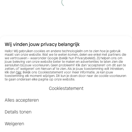
Wij vinden jouw privacy belangrijk
Hallo! Wij gebruiken cookies en andere technologieën om te zien hoe je gebruik
maakt van onze website. Wat we te weten komen, delen we enkel met partners die
we vertrouwen – waaronder Google (bekijk hun
Privacybeleid
). Zij helpen ons om
jouw beleving van onze website beter te maken en advertenties te laten zien die
aansluiten bij jouw voorkeuren. Geen probleem? Klik dan ‘accepteren’ om dit aan te
zetten, of ‘weigeren’ om hiervan af te zien. Als je jouw toestemming wilt intrekken,
klik dan
hier
. Bekijk ons Cookiestatement voor meer informatie. Je kan jouw
toestemming elk moment wijzigen. Dit kun je doen door naar de cookie voorkeuren
te gaan onderaan elke pagina op onze website.
Cookiestatement
Alles accepteren
Details tonen
Weigeren