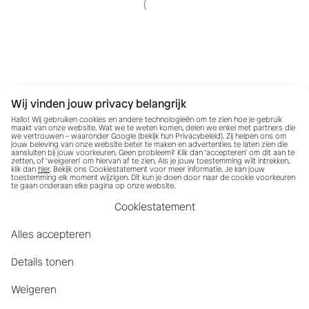
Wij vinden jouw privacy belangrijk
Hallo! Wij gebruiken cookies en andere technologieën om te zien hoe je gebruik
maakt van onze website. Wat we te weten komen, delen we enkel met partners die
we vertrouwen – waaronder Google (bekijk hun
Privacybeleid
). Zij helpen ons om
jouw beleving van onze website beter te maken en advertenties te laten zien die
aansluiten bij jouw voorkeuren. Geen probleem? Klik dan ‘accepteren’ om dit aan te
zetten, of ‘weigeren’ om hiervan af te zien. Als je jouw toestemming wilt intrekken,
klik dan
hier
. Bekijk ons Cookiestatement voor meer informatie. Je kan jouw
toestemming elk moment wijzigen. Dit kun je doen door naar de cookie voorkeuren
te gaan onderaan elke pagina op onze website.
Cookiestatement
Alles accepteren
Details tonen
Weigeren