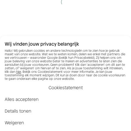
Wij vinden jouw privacy belangrijk
Hallo! Wij gebruiken cookies en andere technologieën om te zien hoe je gebruik
maakt van onze website. Wat we te weten komen, delen we enkel met partners die
we vertrouwen – waaronder Google (bekijk hun
Privacybeleid
). Zij helpen ons om
jouw beleving van onze website beter te maken en advertenties te laten zien die
aansluiten bij jouw voorkeuren. Geen probleem? Klik dan ‘accepteren’ om dit aan te
zetten, of ‘weigeren’ om hiervan af te zien. Als je jouw toestemming wilt intrekken,
klik dan
hier
. Bekijk ons Cookiestatement voor meer informatie. Je kan jouw
toestemming elk moment wijzigen. Dit kun je doen door naar de cookie voorkeuren
te gaan onderaan elke pagina op onze website.
Cookiestatement
Alles accepteren
Details tonen
Weigeren