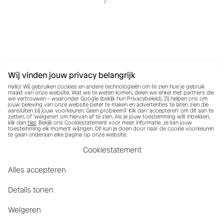
Wij vinden jouw privacy belangrijk
Hallo! Wij gebruiken cookies en andere technologieën om te zien hoe je gebruik
maakt van onze website. Wat we te weten komen, delen we enkel met partners die
we vertrouwen – waaronder Google (bekijk hun
Privacybeleid
). Zij helpen ons om
jouw beleving van onze website beter te maken en advertenties te laten zien die
aansluiten bij jouw voorkeuren. Geen probleem? Klik dan ‘accepteren’ om dit aan te
zetten, of ‘weigeren’ om hiervan af te zien. Als je jouw toestemming wilt intrekken,
klik dan
hier
. Bekijk ons Cookiestatement voor meer informatie. Je kan jouw
toestemming elk moment wijzigen. Dit kun je doen door naar de cookie voorkeuren
te gaan onderaan elke pagina op onze website.
Cookiestatement
Alles accepteren
Details tonen
Weigeren