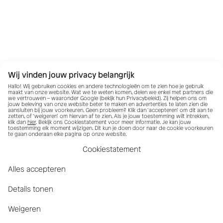
Wij vinden jouw privacy belangrijk
Hallo! Wij gebruiken cookies en andere technologieën om te zien hoe je gebruik
maakt van onze website. Wat we te weten komen, delen we enkel met partners die
we vertrouwen – waaronder Google (bekijk hun
Privacybeleid
). Zij helpen ons om
jouw beleving van onze website beter te maken en advertenties te laten zien die
aansluiten bij jouw voorkeuren. Geen probleem? Klik dan ‘accepteren’ om dit aan te
zetten, of ‘weigeren’ om hiervan af te zien. Als je jouw toestemming wilt intrekken,
klik dan
hier
. Bekijk ons Cookiestatement voor meer informatie. Je kan jouw
toestemming elk moment wijzigen. Dit kun je doen door naar de cookie voorkeuren
te gaan onderaan elke pagina op onze website.
Cookiestatement
Alles accepteren
Details tonen
Weigeren