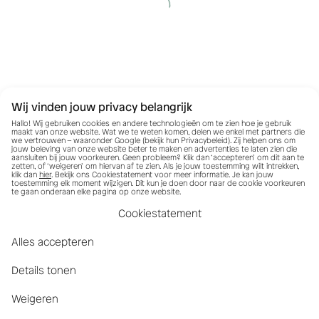
Wij vinden jouw privacy belangrijk
Hallo! Wij gebruiken cookies en andere technologieën om te zien hoe je gebruik
maakt van onze website. Wat we te weten komen, delen we enkel met partners die
we vertrouwen – waaronder Google (bekijk hun
Privacybeleid
). Zij helpen ons om
jouw beleving van onze website beter te maken en advertenties te laten zien die
aansluiten bij jouw voorkeuren. Geen probleem? Klik dan ‘accepteren’ om dit aan te
zetten, of ‘weigeren’ om hiervan af te zien. Als je jouw toestemming wilt intrekken,
klik dan
hier
. Bekijk ons Cookiestatement voor meer informatie. Je kan jouw
toestemming elk moment wijzigen. Dit kun je doen door naar de cookie voorkeuren
te gaan onderaan elke pagina op onze website.
Cookiestatement
Alles accepteren
Details tonen
Weigeren