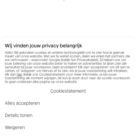
Wij vinden jouw privacy belangrijk
Hallo! Wij gebruiken cookies en andere technologieën om te zien hoe je gebruik
maakt van onze website. Wat we te weten komen, delen we enkel met partners die
we vertrouwen – waaronder Google (bekijk hun
Privacybeleid
). Zij helpen ons om
jouw beleving van onze website beter te maken en advertenties te laten zien die
aansluiten bij jouw voorkeuren. Geen probleem? Klik dan ‘accepteren’ om dit aan te
zetten, of ‘weigeren’ om hiervan af te zien. Als je jouw toestemming wilt intrekken,
klik dan
hier
. Bekijk ons Cookiestatement voor meer informatie. Je kan jouw
toestemming elk moment wijzigen. Dit kun je doen door naar de cookie voorkeuren
te gaan onderaan elke pagina op onze website.
Cookiestatement
Alles accepteren
Details tonen
Weigeren