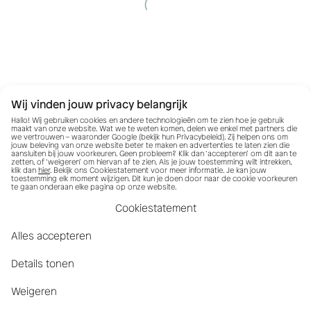
Wij vinden jouw privacy belangrijk
Hallo! Wij gebruiken cookies en andere technologieën om te zien hoe je gebruik
maakt van onze website. Wat we te weten komen, delen we enkel met partners die
we vertrouwen – waaronder Google (bekijk hun
Privacybeleid
). Zij helpen ons om
jouw beleving van onze website beter te maken en advertenties te laten zien die
aansluiten bij jouw voorkeuren. Geen probleem? Klik dan ‘accepteren’ om dit aan te
zetten, of ‘weigeren’ om hiervan af te zien. Als je jouw toestemming wilt intrekken,
klik dan
hier
. Bekijk ons Cookiestatement voor meer informatie. Je kan jouw
toestemming elk moment wijzigen. Dit kun je doen door naar de cookie voorkeuren
te gaan onderaan elke pagina op onze website.
Cookiestatement
Alles accepteren
Details tonen
Weigeren