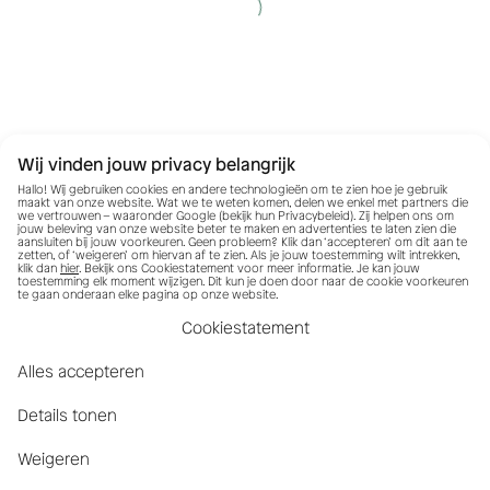
Wij vinden jouw privacy belangrijk
Hallo! Wij gebruiken cookies en andere technologieën om te zien hoe je gebruik
maakt van onze website. Wat we te weten komen, delen we enkel met partners die
we vertrouwen – waaronder Google (bekijk hun
Privacybeleid
). Zij helpen ons om
jouw beleving van onze website beter te maken en advertenties te laten zien die
aansluiten bij jouw voorkeuren. Geen probleem? Klik dan ‘accepteren’ om dit aan te
zetten, of ‘weigeren’ om hiervan af te zien. Als je jouw toestemming wilt intrekken,
klik dan
hier
. Bekijk ons Cookiestatement voor meer informatie. Je kan jouw
toestemming elk moment wijzigen. Dit kun je doen door naar de cookie voorkeuren
te gaan onderaan elke pagina op onze website.
Cookiestatement
Alles accepteren
Details tonen
Weigeren