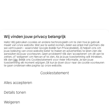
Wij vinden jouw privacy belangrijk
Hallo! Wij gebruiken cookies en andere technologieën om te zien hoe je gebruik
maakt van onze website. Wat we te weten komen, delen we enkel met partners die
we vertrouwen – waaronder Google (bekijk hun
Privacybeleid
). Zij helpen ons om
jouw beleving van onze website beter te maken en advertenties te laten zien die
aansluiten bij jouw voorkeuren. Geen probleem? Klik dan ‘accepteren’ om dit aan te
zetten, of ‘weigeren’ om hiervan af te zien. Als je jouw toestemming wilt intrekken,
klik dan
hier
. Bekijk ons Cookiestatement voor meer informatie. Je kan jouw
toestemming elk moment wijzigen. Dit kun je doen door naar de cookie voorkeuren
te gaan onderaan elke pagina op onze website.
Cookiestatement
Alles accepteren
Details tonen
Weigeren